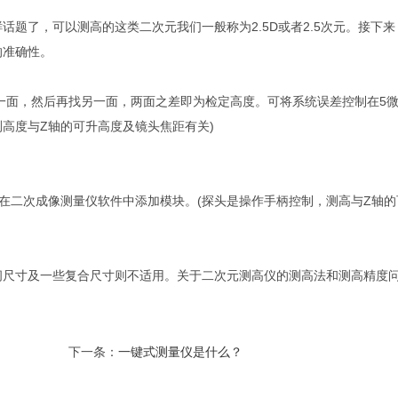
题了，可以测高的这类二次元我们一般称为2.5D或者2.5次元。接下来
的准确性。
一面，然后再找另一面，两面之差即为检定高度。可将系统误差控制在5
测高度与Z轴的可升高度及镜头焦距有关)
在二次成像测量仪软件中添加模块。(探头是操作手柄控制，测高与Z轴的
间尺寸及一些复合尺寸则不适用。关于二次元测高仪的测高法和测高精度
下一条：
一键式测量仪是什么？